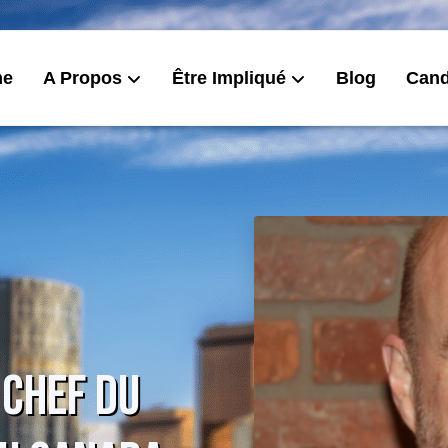
me
A Propos
Être Impliqué
Blog
Cand
 Chef du