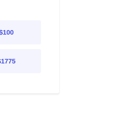
$100
$1775