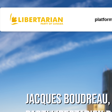
platfor
Jacques Boudreau,