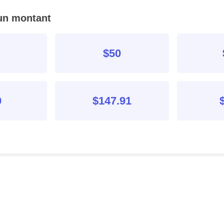
un montant
$50
0
$147.91