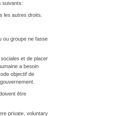
 suivants:
s les autres droits.
idu ou groupe ne fasse
 sociales et de placer
é humaine a besoin
code objectif de
du gouvernement.
doivent être
ere private, voluntary